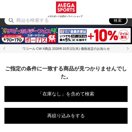
スポーツ
アウトドア
ブランド
アイテム
から探す
から探す
から探す
から探す
メガスポーツ公式オンラインショップ
検索
ワコール CW-X商品 2026年10月1日(木) 価格改定のお知らせ
ご指定の条件に一致する商品が見つかりませんでし
た。
「在庫なし」を含めて検索
再絞り込みをする