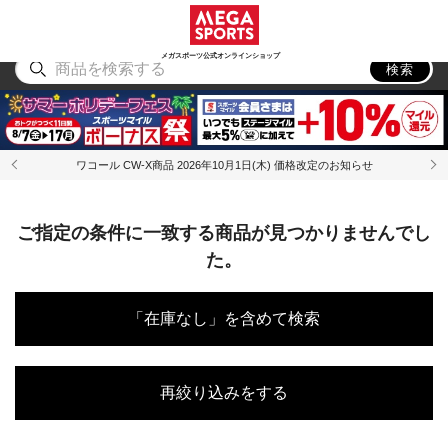
スポーツ
アウトドア
ブランド
アイテム
から探す
から探す
から探す
から探す
メガスポーツ公式オンラインショップ
検索
ワコール CW-X商品 2026年10月1日(木) 価格改定のお知らせ
ご指定の条件に一致する商品が見つかりませんでし
た。
「在庫なし」を含めて検索
再絞り込みをする