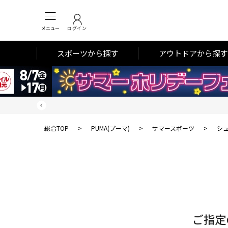
メニュー
ログイン
スポーツから探す
アウトドアから探す
総合TOP
>
PUMA(プーマ)
>
サマースポーツ
>
シ
対
象
件
数
ご指定