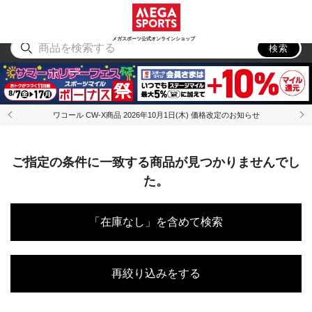
スポーツ
アウトドア
ブランド
アイテム
から探す
から探す
から探す
から探す
メガスポーツ公式オンラインショップ
検索
ワコール CW-X商品 2026年10月1日(木) 価格改定のお知らせ
ご指定の条件に一致する商品が見つかりませんでし
た。
「在庫なし」を含めて検索
再絞り込みをする