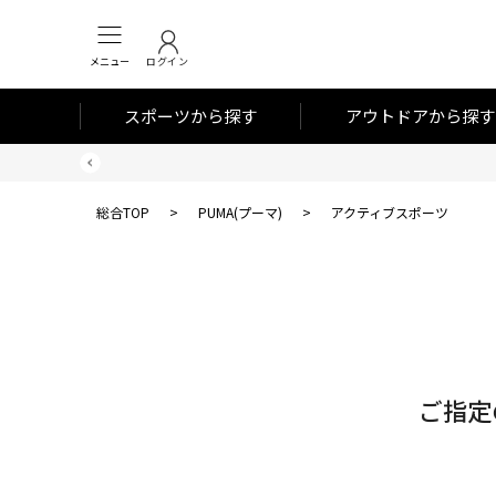
メニュー
ログイン
スポーツから探す
アウトドアから探す
総合TOP
>
PUMA(プーマ)
>
アクティブスポーツ
対
象
件
数
ご指定
0
件