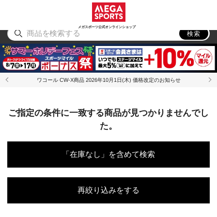
スポーツ
アウトドア
ブランド
アイテム
から探す
から探す
から探す
から探す
メガスポーツ公式オンラインショップ
検索
ワコール CW-X商品 2026年10月1日(木) 価格改定のお知らせ
ご指定の条件に一致する商品が見つかりませんでし
た。
「在庫なし」を含めて検索
再絞り込みをする