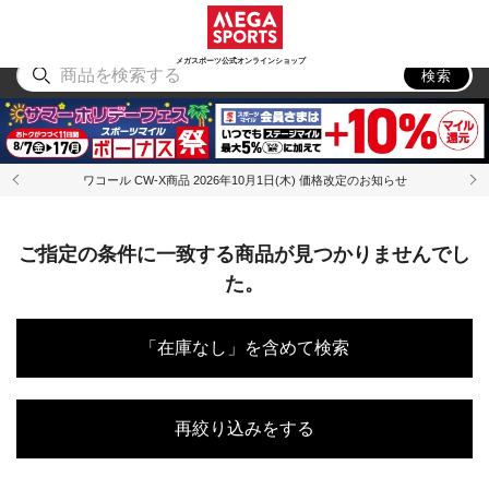
スポーツ
アウトドア
ブランド
アイテム
から探す
から探す
から探す
から探す
メガスポーツ公式オンラインショップ
検索
ワコール CW-X商品 2026年10月1日(木) 価格改定のお知らせ
ご指定の条件に一致する商品が見つかりませんでし
た。
「在庫なし」を含めて検索
再絞り込みをする