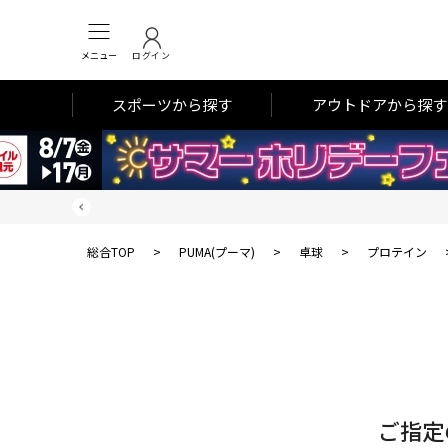
メニュー
ログイン
スポーツから探す
アウトドアから探す
総合TOP
>
PUMA(プーマ)
>
卓球
>
プロテイン
対
象
件
数
ご指定