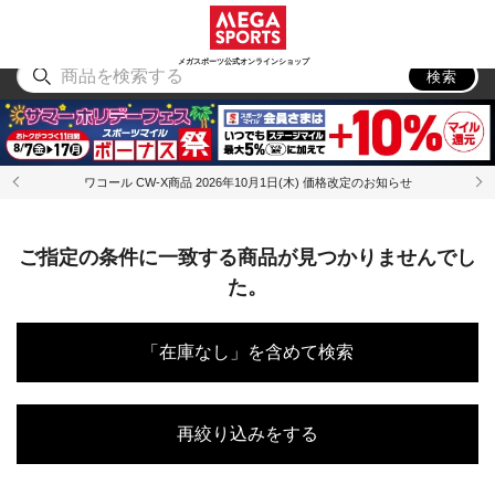
スポーツ
アウトドア
ブランド
アイテム
から探す
から探す
から探す
から探す
メガスポーツ公式オンラインショップ
検索
ワコール CW-X商品 2026年10月1日(木) 価格改定のお知らせ
ご指定の条件に一致する商品が見つかりませんでし
た。
「在庫なし」を含めて検索
再絞り込みをする