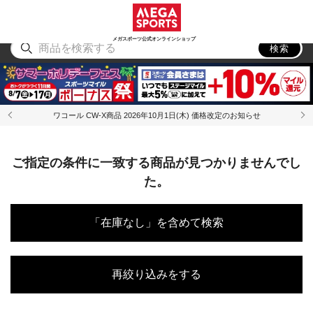
スポーツ
アウトドア
ブランド
アイテム
から探す
から探す
から探す
から探す
メガスポーツ公式オンラインショップ
検索
ワコール CW-X商品 2026年10月1日(木) 価格改定のお知らせ
ご指定の条件に一致する商品が見つかりませんでし
た。
「在庫なし」を含めて検索
再絞り込みをする