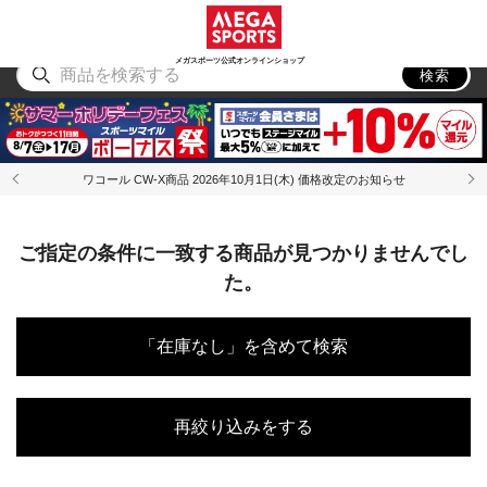
スポーツ
アウトドア
ブランド
アイテム
から探す
から探す
から探す
から探す
メガスポーツ公式オンラインショップ
検索
ワコール CW-X商品 2026年10月1日(木) 価格改定のお知らせ
ご指定の条件に一致する商品が見つかりませんでし
た。
「在庫なし」を含めて検索
再絞り込みをする