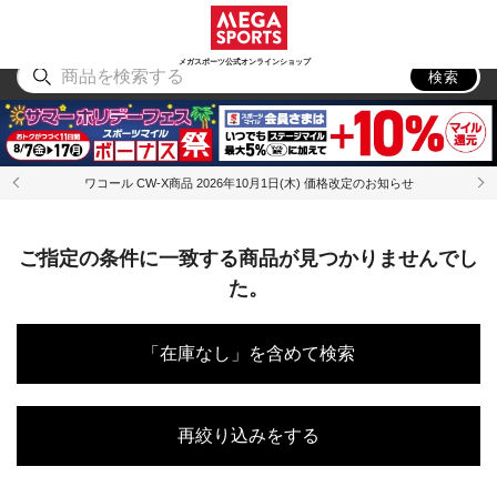
スポーツ
アウトドア
ブランド
アイテム
から探す
から探す
から探す
から探す
メガスポーツ公式オンラインショップ
検索
ワコール CW-X商品 2026年10月1日(木) 価格改定のお知らせ
ご指定の条件に一致する商品が見つかりませんでし
た。
「在庫なし」を含めて検索
再絞り込みをする