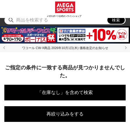
スポーツ
アウトドア
ブランド
アイテム
から探す
から探す
から探す
から探す
メガスポーツ公式オンラインショップ
検索
ワコール CW-X商品 2026年10月1日(木) 価格改定のお知らせ
ご指定の条件に一致する商品が見つかりませんでし
た。
「在庫なし」を含めて検索
再絞り込みをする