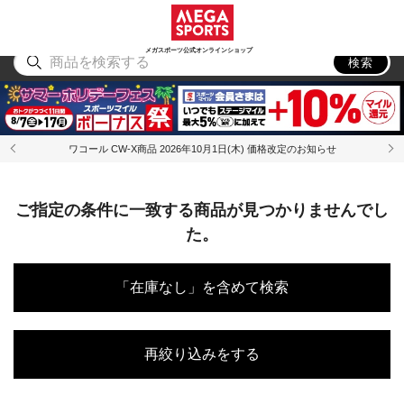
スポーツ
アウトドア
ブランド
アイテム
から探す
から探す
から探す
から探す
メガスポーツ公式オンラインショップ
検索
ワコール CW-X商品 2026年10月1日(木) 価格改定のお知らせ
ご指定の条件に一致する商品が見つかりませんでし
た。
「在庫なし」を含めて検索
再絞り込みをする