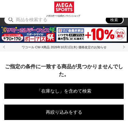
スポーツ
アウトドア
ブランド
アイテム
から探す
から探す
から探す
から探す
メガスポーツ公式オンラインショップ
検索
ワコール CW-X商品 2026年10月1日(木) 価格改定のお知らせ
ご指定の条件に一致する商品が見つかりませんでし
た。
「在庫なし」を含めて検索
再絞り込みをする