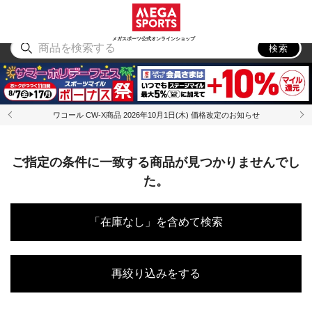
スポーツ
アウトドア
ブランド
アイテム
から探す
から探す
から探す
から探す
メガスポーツ公式オンラインショップ
検索
ワコール CW-X商品 2026年10月1日(木) 価格改定のお知らせ
ご指定の条件に一致する商品が見つかりませんでし
た。
「在庫なし」を含めて検索
再絞り込みをする