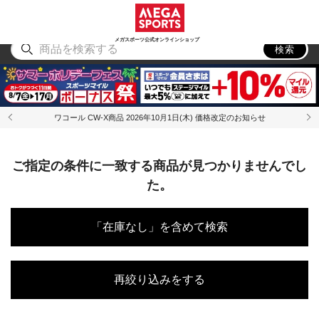
スポーツ
アウトドア
ブランド
アイテム
から探す
から探す
から探す
から探す
メガスポーツ公式オンラインショップ
検索
ワコール CW-X商品 2026年10月1日(木) 価格改定のお知らせ
ご指定の条件に一致する商品が見つかりませんでし
た。
「在庫なし」を含めて検索
再絞り込みをする