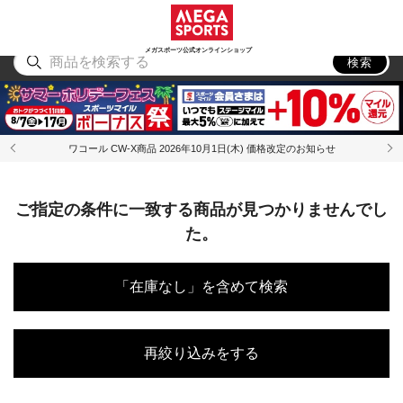
スポーツ
アウトドア
ブランド
アイテム
から探す
から探す
から探す
から探す
メガスポーツ公式オンラインショップ
検索
ワコール CW-X商品 2026年10月1日(木) 価格改定のお知らせ
ご指定の条件に一致する商品が見つかりませんでし
た。
「在庫なし」を含めて検索
再絞り込みをする