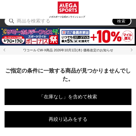
スポーツ
アウトドア
ブランド
アイテム
から探す
から探す
から探す
から探す
メガスポーツ公式オンラインショップ
検索
ワコール CW-X商品 2026年10月1日(木) 価格改定のお知らせ
ご指定の条件に一致する商品が見つかりませんでし
た。
「在庫なし」を含めて検索
再絞り込みをする