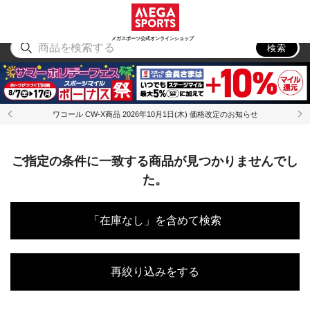
スポーツ
アウトドア
ブランド
アイテム
から探す
から探す
から探す
から探す
メガスポーツ公式オンラインショップ
検索
ワコール CW-X商品 2026年10月1日(木) 価格改定のお知らせ
ご指定の条件に一致する商品が見つかりませんでし
た。
「在庫なし」を含めて検索
再絞り込みをする