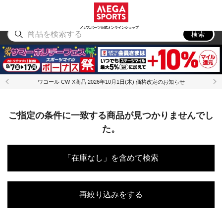
スポーツ
アウトドア
ブランド
アイテム
から探す
から探す
から探す
から探す
メガスポーツ公式オンラインショップ
検索
ワコール CW-X商品 2026年10月1日(木) 価格改定のお知らせ
ご指定の条件に一致する商品が見つかりませんでし
た。
「在庫なし」を含めて検索
再絞り込みをする