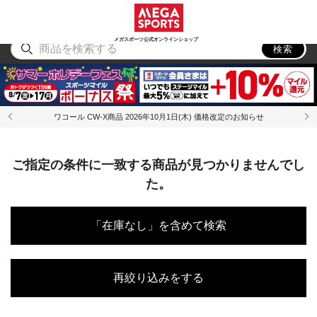
スポーツ
アウトドア
ブランド
アイテム
から探す
から探す
から探す
から探す
メガスポーツ公式オンラインショップ
検索
ワコール CW-X商品 2026年10月1日(木) 価格改定のお知らせ
ご指定の条件に一致する商品が見つかりませんでし
た。
「在庫なし」を含めて検索
再絞り込みをする