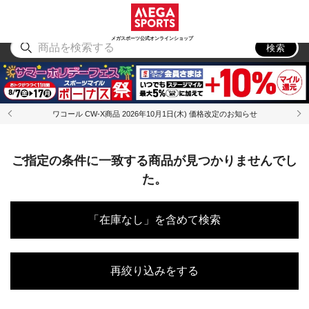
スポーツ
アウトドア
ブランド
アイテム
から探す
から探す
から探す
から探す
メガスポーツ公式オンラインショップ
検索
ワコール CW-X商品 2026年10月1日(木) 価格改定のお知らせ
ご指定の条件に一致する商品が見つかりませんでし
た。
「在庫なし」を含めて検索
再絞り込みをする