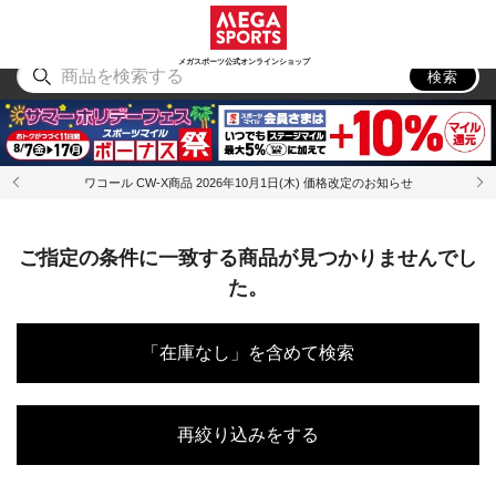
スポーツ
アウトドア
ブランド
アイテム
から探す
から探す
から探す
から探す
メガスポーツ公式オンラインショップ
検索
ワコール CW-X商品 2026年10月1日(木) 価格改定のお知らせ
ご指定の条件に一致する商品が見つかりませんでし
た。
「在庫なし」を含めて検索
再絞り込みをする