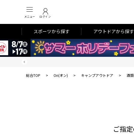
メニュー
ログイン
スポーツから探す
アウトドアから探す
総合TOP
>
On(オン)
>
キャンプアウトドア
>
酒類
対
象
件
数
ご指定