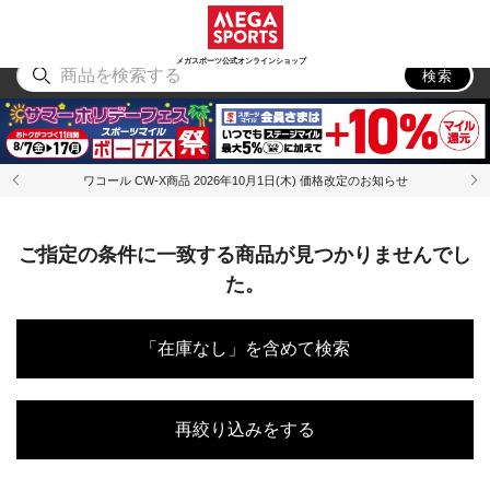
スポーツ
アウトドア
ブランド
アイテム
から探す
から探す
から探す
から探す
メガスポーツ公式オンラインショップ
検索
ワコール CW-X商品 2026年10月1日(木) 価格改定のお知らせ
ご指定の条件に一致する商品が見つかりませんでし
た。
「在庫なし」を含めて検索
再絞り込みをする