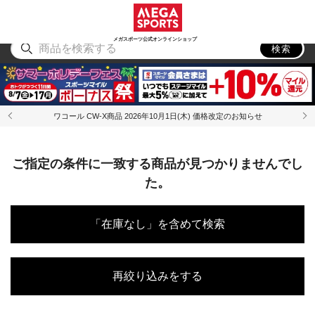
スポーツ
アウトドア
ブランド
アイテム
から探す
から探す
から探す
から探す
メガスポーツ公式オンラインショップ
検索
ワコール CW-X商品 2026年10月1日(木) 価格改定のお知らせ
ご指定の条件に一致する商品が見つかりませんでし
た。
「在庫なし」を含めて検索
再絞り込みをする