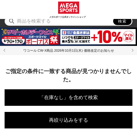
スポーツ
アウトドア
ブランド
アイテム
から探す
から探す
から探す
から探す
メガスポーツ公式オンラインショップ
検索
ワコール CW-X商品 2026年10月1日(木) 価格改定のお知らせ
ご指定の条件に一致する商品が見つかりませんでし
た。
「在庫なし」を含めて検索
再絞り込みをする