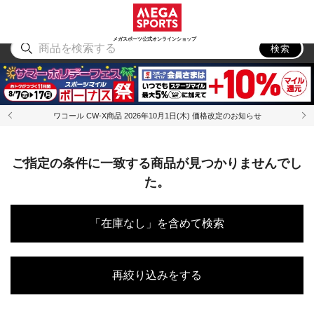
スポーツ
アウトドア
ブランド
アイテム
から探す
から探す
から探す
から探す
メガスポーツ公式オンラインショップ
検索
ワコール CW-X商品 2026年10月1日(木) 価格改定のお知らせ
ご指定の条件に一致する商品が見つかりませんでし
た。
「在庫なし」を含めて検索
再絞り込みをする