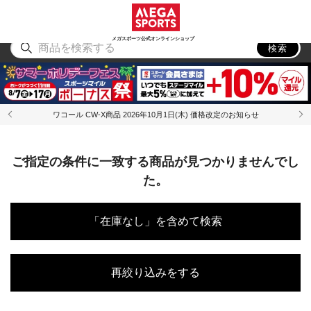
スポーツ
アウトドア
ブランド
アイテム
から探す
から探す
から探す
から探す
メガスポーツ公式オンラインショップ
検索
ワコール CW-X商品 2026年10月1日(木) 価格改定のお知らせ
ご指定の条件に一致する商品が見つかりませんでし
た。
「在庫なし」を含めて検索
再絞り込みをする