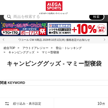
スポーツ
アウトドア
ブランド
アイテム
から探す
から探す
から探す
から探す
メガスポーツ公式オンラインショップ
検索
ワコール CW-X商品 2026年10月1日(木) 価格改定のお知らせ
総合TOP
>
アウトドアレジャー
>
登山・トレッキング
>
キャンピンググッズ
>
マミー型寝袋
キャンピンググッズ - マミー型寝袋
関連 KEYWORD
10
絞り込み・表示設定
件