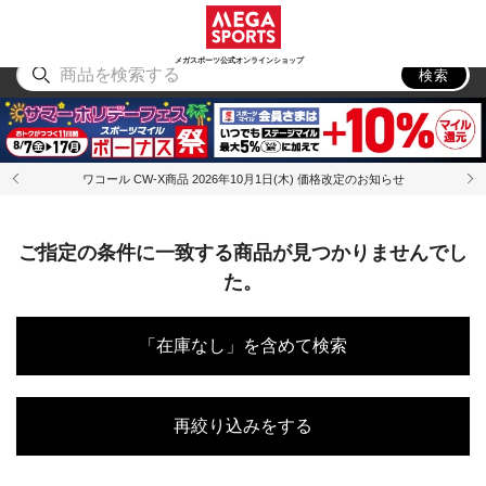
スポーツ
アウトドア
ブランド
アイテム
から探す
から探す
から探す
から探す
メガスポーツ公式オンラインショップ
検索
ワコール CW-X商品 2026年10月1日(木) 価格改定のお知らせ
ご指定の条件に一致する商品が見つかりませんでし
た。
「在庫なし」を含めて検索
再絞り込みをする