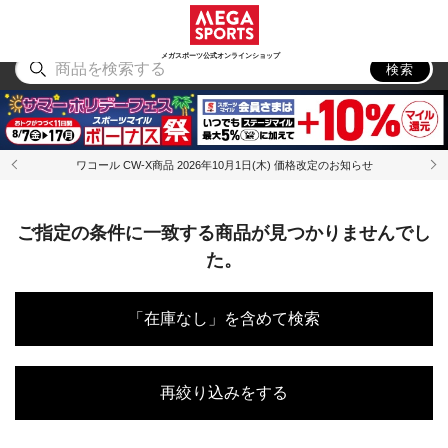
スポーツ
アウトドア
ブランド
アイテム
から探す
から探す
から探す
から探す
メガスポーツ公式オンラインショップ
検索
ワコール CW-X商品 2026年10月1日(木) 価格改定のお知らせ
ご指定の条件に一致する商品が見つかりませんでし
た。
「在庫なし」を含めて検索
再絞り込みをする