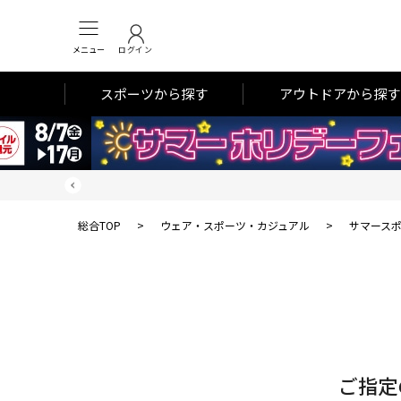
メニュー
ログイン
スポーツから探す
アウトドアから探す
総合TOP
>
ウェア・スポーツ・カジュアル
>
サマース
対
象
件
数
ご指定