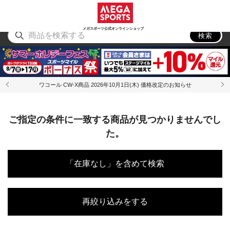
スポーツ
アウトドア
ブランド
アイテム
から探す
から探す
から探す
から探す
メガスポーツ公式オンラインショップ
検索
ワコール CW-X商品 2026年10月1日(木) 価格改定のお知らせ
ご指定の条件に一致する商品が見つかりませんでし
た。
「在庫なし」を含めて検索
再絞り込みをする