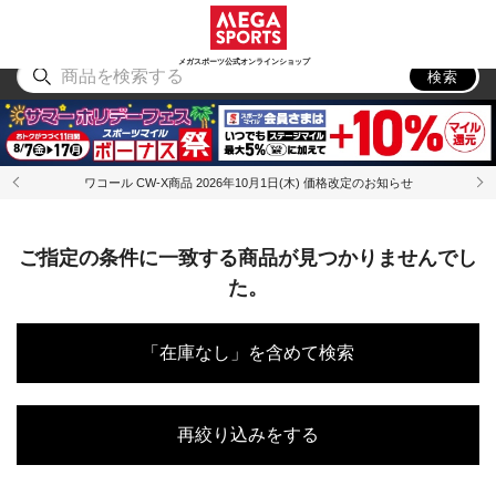
スポーツ
アウトドア
ブランド
アイテム
から探す
から探す
から探す
から探す
メガスポーツ公式オンラインショップ
検索
ワコール CW-X商品 2026年10月1日(木) 価格改定のお知らせ
ご指定の条件に一致する商品が見つかりませんでし
た。
「在庫なし」を含めて検索
再絞り込みをする