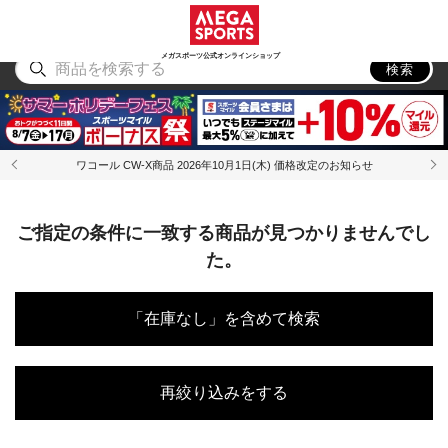
スポーツ
アウトドア
ブランド
アイテム
から探す
から探す
から探す
から探す
メガスポーツ公式オンラインショップ
検索
ワコール CW-X商品 2026年10月1日(木) 価格改定のお知らせ
ご指定の条件に一致する商品が見つかりませんでし
た。
「在庫なし」を含めて検索
再絞り込みをする