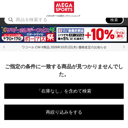
スポーツ
アウトドア
ブランド
アイテム
から探す
から探す
から探す
から探す
メガスポーツ公式オンラインショップ
検索
ワコール CW-X商品 2026年10月1日(木) 価格改定のお知らせ
ご指定の条件に一致する商品が見つかりませんでし
た。
「在庫なし」を含めて検索
再絞り込みをする