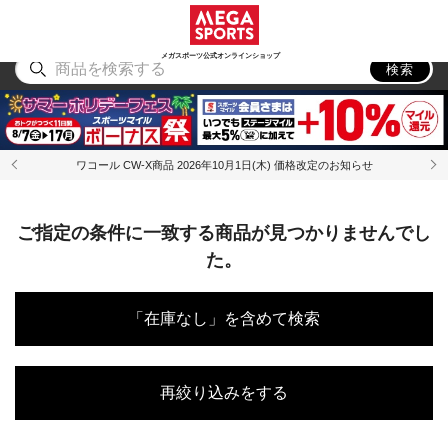
スポーツ
アウトドア
ブランド
アイテム
から探す
から探す
から探す
から探す
メガスポーツ公式オンラインショップ
検索
ワコール CW-X商品 2026年10月1日(木) 価格改定のお知らせ
ご指定の条件に一致する商品が見つかりませんでし
た。
「在庫なし」を含めて検索
再絞り込みをする