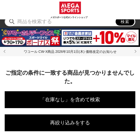
スポーツ
アウトドア
ブランド
アイテム
から探す
から探す
から探す
から探す
メガスポーツ公式オンラインショップ
検索
ワコール CW-X商品 2026年10月1日(木) 価格改定のお知らせ
ご指定の条件に一致する商品が見つかりませんでし
た。
「在庫なし」を含めて検索
再絞り込みをする