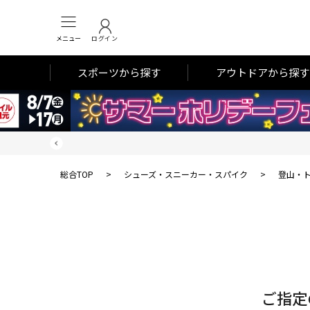
メニュー
ログイン
スポーツから探す
アウトドアから探す
総合TOP
>
シューズ・スニーカー・スパイク
>
登山・
対
象
件
数
ご指定