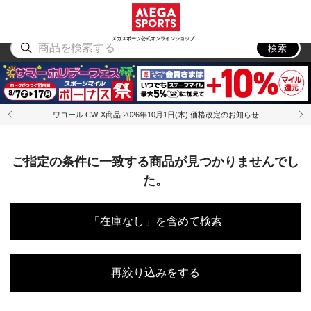
スポーツ
アウトドア
ブランド
アイテム
から探す
から探す
から探す
から探す
メガスポーツ公式オンラインショップ
検索
ワコール CW-X商品 2026年10月1日(木) 価格改定のお知らせ
ご指定の条件に一致する商品が見つかりませんでし
た。
「在庫なし」を含めて検索
再絞り込みをする