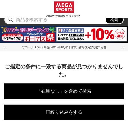
スポーツ
アウトドア
ブランド
アイテム
から探す
から探す
から探す
から探す
メガスポーツ公式オンラインショップ
検索
ワコール CW-X商品 2026年10月1日(木) 価格改定のお知らせ
ご指定の条件に一致する商品が見つかりませんでし
た。
「在庫なし」を含めて検索
再絞り込みをする