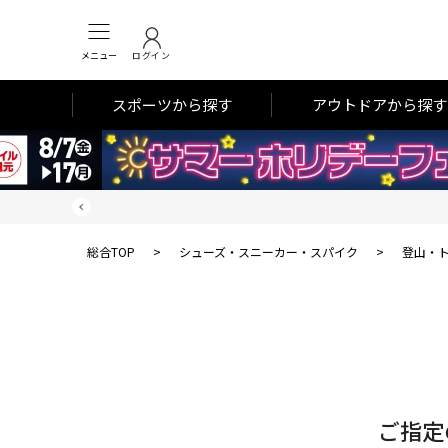
メニュー
ログイン
スポーツから探す
アウトドアから探す
総合TOP
>
シューズ・スニーカー・スパイク
>
登山・
対
象
件
数
ご指定