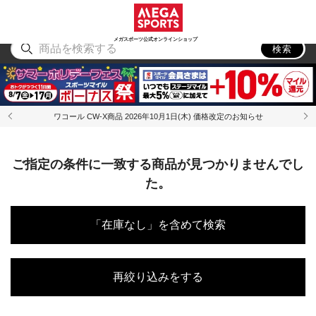
スポーツ
アウトドア
ブランド
アイテム
から探す
から探す
から探す
から探す
メガスポーツ公式オンラインショップ
検索
ワコール CW-X商品 2026年10月1日(木) 価格改定のお知らせ
ご指定の条件に一致する商品が見つかりませんでし
た。
「在庫なし」を含めて検索
再絞り込みをする