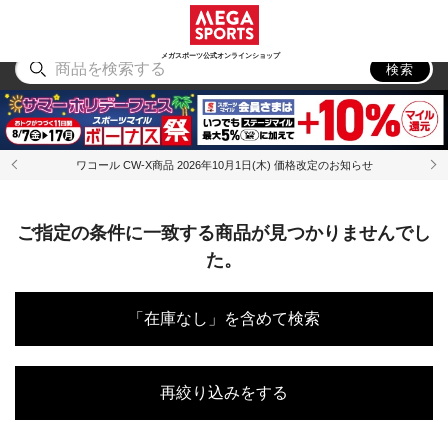
スポーツ
アウトドア
ブランド
アイテム
から探す
から探す
から探す
から探す
メガスポーツ公式オンラインショップ
検索
ワコール CW-X商品 2026年10月1日(木) 価格改定のお知らせ
ご指定の条件に一致する商品が見つかりませんでし
た。
「在庫なし」を含めて検索
再絞り込みをする