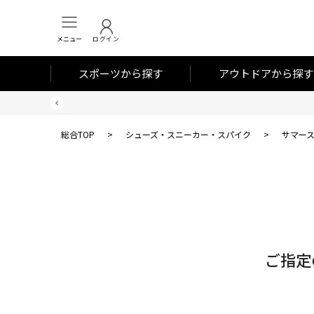
メニュー
ログイン
スポーツから探す
アウトドアから探す
総合TOP
>
シューズ・スニーカー・スパイク
>
サマー
対
象
件
数
ご指定
0
件