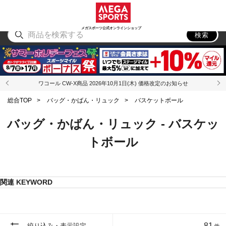
スポーツ
アウトドア
ブランド
アイテム
から探す
から探す
から探す
から探す
メガスポーツ公式オンラインショップ
検索
ワコール CW-X商品 2026年10月1日(木) 価格改定のお知らせ
総合TOP
>
バッグ・かばん・リュック
>
バスケットボール
バッグ・かばん・リュック - バスケッ
トボール
関連 KEYWORD
81
絞り込み・表示設定