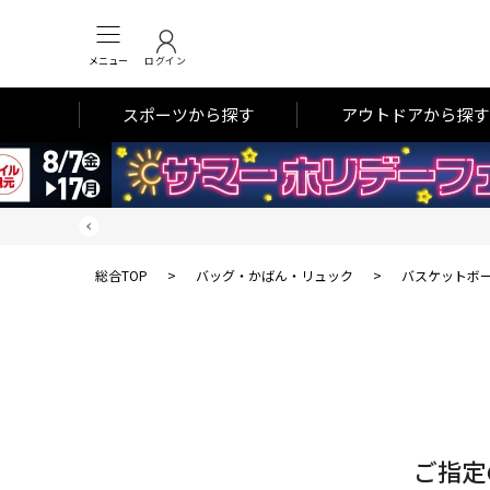
メニュー
ログイン
スポーツから探す
アウトドアから探す
総合TOP
>
バッグ・かばん・リュック
>
バスケットボ
対
象
件
数
ご指定