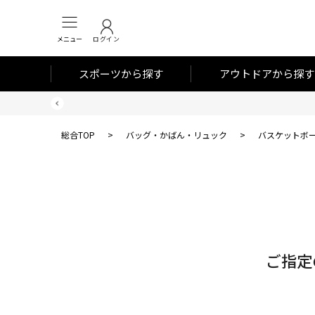
メニュー
ログイン
スポーツから探す
アウトドアから探す
総合TOP
>
バッグ・かばん・リュック
>
バスケットボ
対
象
件
数
ご指定
0
件